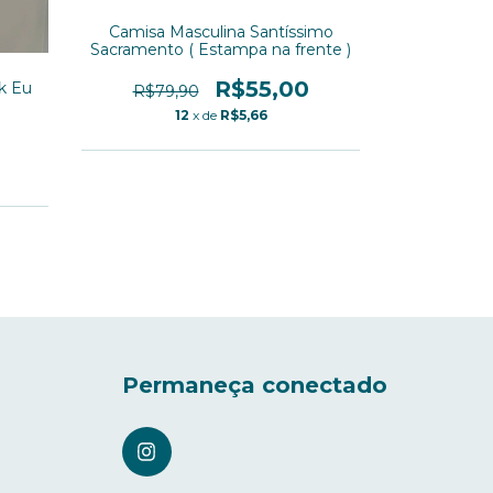
Camisa Masculina Santíssimo
Sacramento ( Estampa na frente )
R$55,00
k Eu
Camisa M
R$79,90
12
x de
R$5,66
1
Permaneça conectado