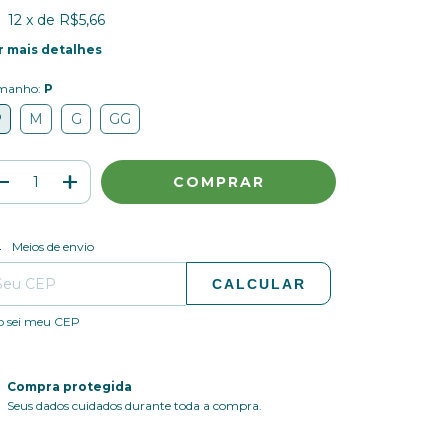
12
x de
R$5,66
r mais detalhes
manho:
P
P
M
G
GG
ALTERAR CEP
regas para o CEP:
Meios de envio
CALCULAR
o sei meu CEP
Compra protegida
Seus dados cuidados durante toda a compra.