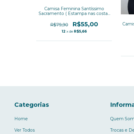
Camisa Feminina Santíssimo
antíssimo
Sacramento ( Estampa nas costas
 na frente )
) Baby Look - (cópia)
k
R$55,00
Camis
5,00
R$79,90
12
x de
R$5,66
6
Categorias
Informa
Home
Quem Som
Ver Todos
Trocas e D