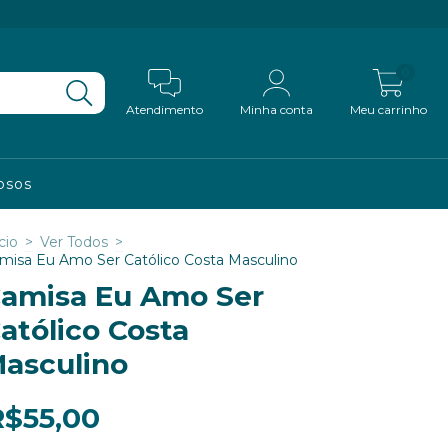
0
Atendimento
Minha conta
Meu carrinho
iosos
cio
>
Ver Todos
>
misa Eu Amo Ser Católico Costa Masculino
amisa Eu Amo Ser
atólico Costa
asculino
R$55,00