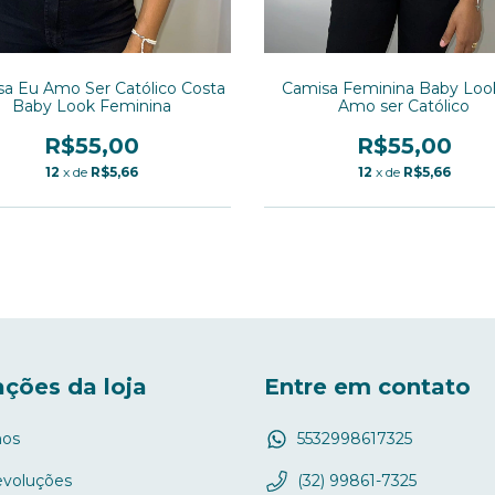
a Eu Amo Ser Católico Costa
Camisa Feminina Baby Loo
Baby Look Feminina
Amo ser Católico
R$55,00
R$55,00
12
x de
R$5,66
12
x de
R$5,66
ções da loja
Entre em contato
os
5532998617325
evoluções
(32) 99861-7325