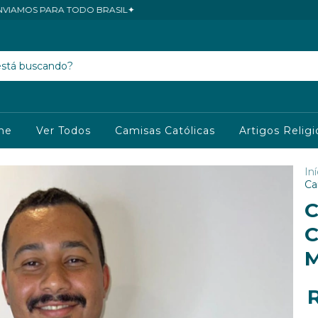
PARA TODO BRASIL✦
me
Ver Todos
Camisas Católicas
Artigos Relig
Iní
Ca
C
C
M