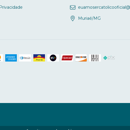
 Privacidade
euamosercatolicooficial
Muriaé/MG