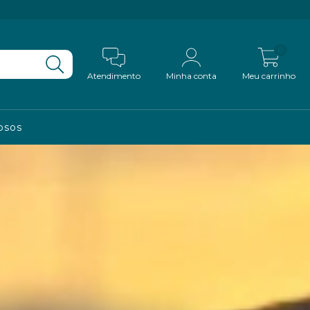
0
Atendimento
Minha conta
Meu carrinho
iosos